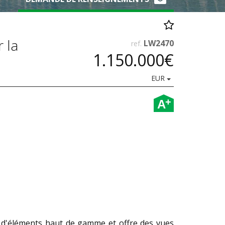
 la
LW2470
ref.
1.150.000€
EUR
+
A
et d'éléments haut de gamme et offre des vues