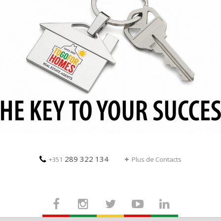
289 322 134
+351
Plus de Contacts