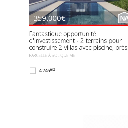
359.000€
N
Fantastique opportunité
d'investissement - 2 terrains pour
construire 2 villas avec piscine, près
de Boliqueime, Vilamoura
PARCELLE À BOLIQUEIME
m2
4.246