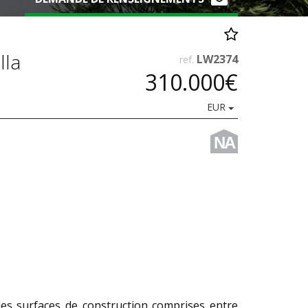
lla
LW2374
ref.
310.000€
EUR
NA
²
es surfaces de construction comprises entre