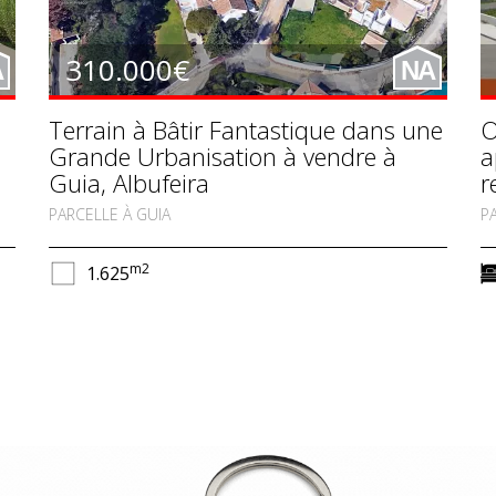
310.000€
A
NA
Terrain à Bâtir Fantastique dans une
O
Grande Urbanisation à vendre à
a
Guia, Albufeira
r
PARCELLE À GUIA
P
m2
1.625