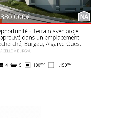
380.000€
NA
pportunité - Terrain avec projet
pprouvé dans un emplacement
echerché, Burgau, Algarve Ouest
ARCELLE À BURGAU
m2
m2
4
5
180
1.150