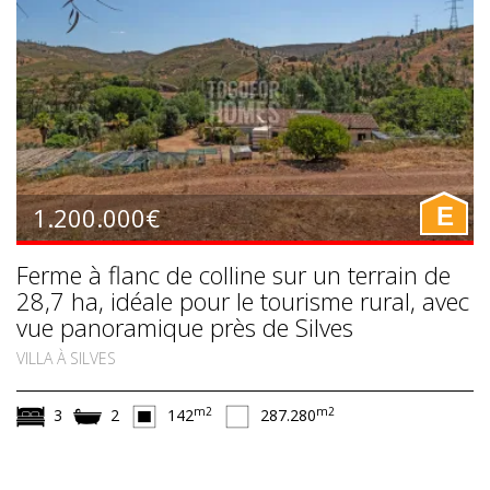
1.200.000€
E
Ferme à flanc de colline sur un terrain de
28,7 ha, idéale pour le tourisme rural, avec
vue panoramique près de Silves
VILLA À SILVES
m2
m2
3
2
142
287.280