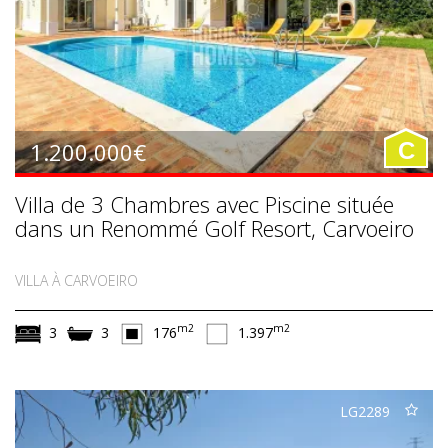
1.200.000€
C
Villa de 3 Chambres avec Piscine située
dans un Renommé Golf Resort, Carvoeiro
VILLA À CARVOEIRO
m2
m2
3
3
176
1.397
LG2289