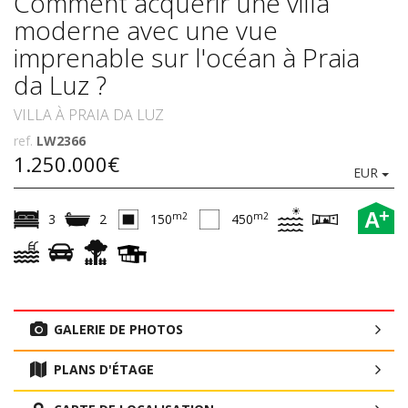
Comment acquérir une villa
moderne avec une vue
imprenable sur l'océan à Praia
da Luz ?
VILLA À PRAIA DA LUZ
ref.
LW2366
1.250.000€
EUR
+
A
m2
m2
3
2
150
450
GALERIE DE PHOTOS
PLANS D'ÉTAGE