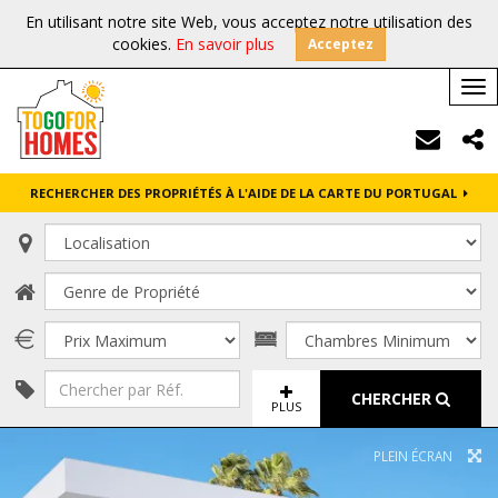
En utilisant notre site Web, vous acceptez notre utilisation des
cookies.
En savoir plus
Acceptez
Tog
nav
RECHERCHER DES PROPRIÉTÉS À L'AIDE DE LA CARTE DU PORTUGAL
CHERCHER
PLUS
PLEIN ÉCRAN