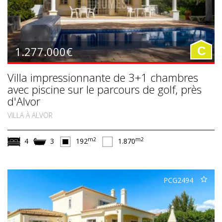
1.277.000€
C
Villa impressionnante de 3+1 chambres
avec piscine sur le parcours de golf, près
d'Alvor
VILLA À ALVOR
m2
m2
4
3
192
1.870
PCG2494