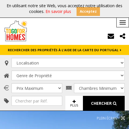
En utilisant notre site Web, vous acceptez notre utilisation des
cookies.
En savoir plus
Acceptez
Tog
nav
RECHERCHER DES PROPRIÉTÉS À L'AIDE DE LA CARTE DU PORTUGAL
CHERCHER
PLUS
PLEIN ÉCRAN