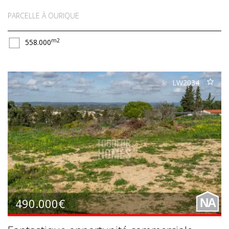
PARCELLE À OURIQUE
m2
558.000
LW2034
490.000€
NA