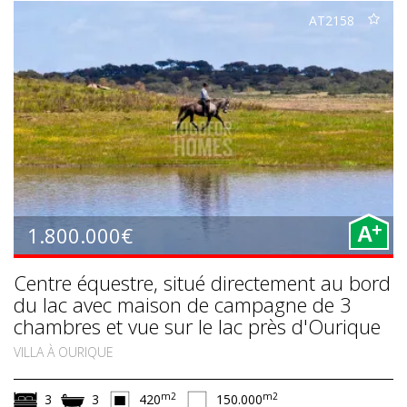
AT2158
+
1.800.000€
A
Centre équestre, situé directement au bord
du lac avec maison de campagne de 3
chambres et vue sur le lac près d'Ourique
VILLA À OURIQUE
m2
m2
3
3
420
150.000