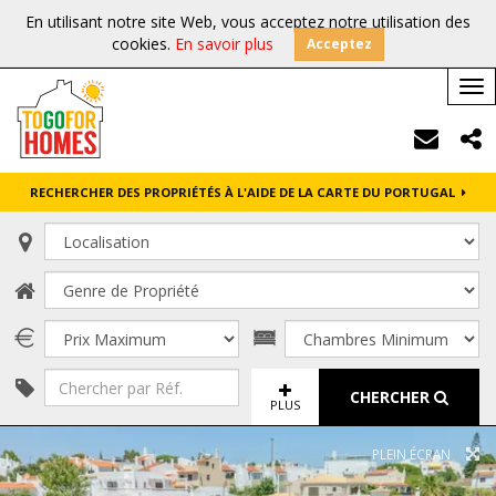
En utilisant notre site Web, vous acceptez notre utilisation des
cookies.
En savoir plus
Acceptez
Tog
nav
RECHERCHER DES PROPRIÉTÉS À L'AIDE DE LA CARTE DU PORTUGAL
CHERCHER
PLUS
PLEIN ÉCRAN