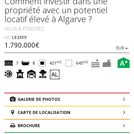
Comment investir dans une
propriété avec un potentiel
locatif élevé à Algarve ?
VILLA À PORCHES
ref.
LE2359
1.790.000€
EUR
+
A
m2
m2
7
8
421
645
GALERIE DE PHOTOS
CARTE DE LOCALISATION
BROCHURE