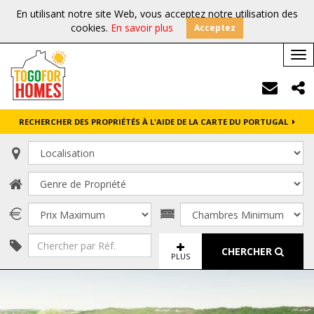
En utilisant notre site Web, vous acceptez notre utilisation des
cookies.
En savoir plus
Acceptez
Tog
nav
RECHERCHER DES PROPRIÉTÉS À L'AIDE DE LA CARTE DU PORTUGAL
CHERCHER
PLUS