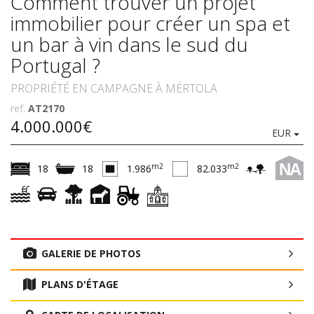
Comment trouver un projet
immobilier pour créer un spa et
un bar à vin dans le sud du
Portugal ?
PROPRIÉTÉ EN CAMPAGNE À MÉRTOLA
ref.
AT2170
4.000.000€
EUR
NA
m2
m2
18
18
1.986
82.033
GALERIE DE PHOTOS
PLANS D'ÉTAGE