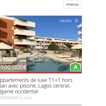
Retour
LW2422
500.000€
A
ppartements de luxe T1+1 hors
lan avec piscine, Lagos central,
lgarve occidental
PPARTEMENT À LAGOS