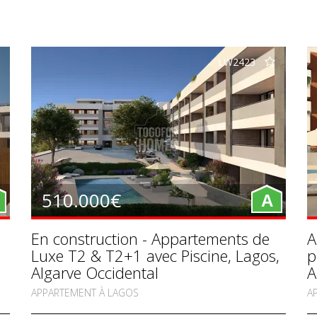
LW2423
510.000€
A
En construction - Appartements de
A
Luxe T2 & T2+1 avec Piscine, Lagos,
p
Algarve Occidental
A
APPARTEMENT À LAGOS
A