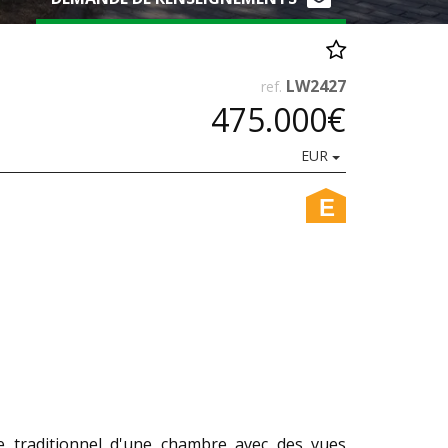
LW2427
ref.
475.000€
EUR
E
e traditionnel d'une chambre avec des vues