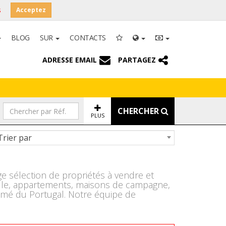
s
Acceptez
BLOG
SUR
CONTACTS
ADRESSE EMAIL
PARTAGEZ
CHERCHER
PLUS
Trier par
 sélection de propriétés à vendre et
ville, appartements, maisons de campagne,
nimé du Portugal. Notre équipe de