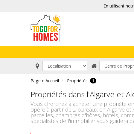
En utilisant not
Page d'Accueil
Propriétés
1
Propriétés dans l'Algarve et A
Vous cherchez à acheter une propriété en
opère à partir de 2 bureaux en Algarve et
parcelles, chambres d'hôtes, hôtels, comm
spécialistes de l'immobilier vous guidera d