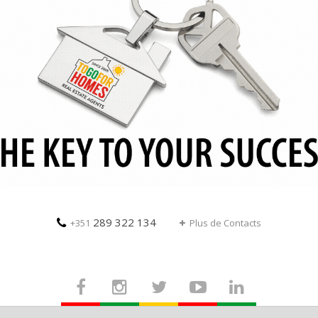
289 322 134
+351
Plus de Contacts