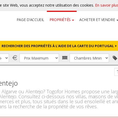
re site Web, vous acceptez notre utilisation des cookies.
En savoir plu
PAGE D'ACCUEIL
PROPRIÉTÉS
ACHETER ET VENDRE
RECHERCHER DES PROPRIÉTÉS À L'AIDE DE LA CARTE DU PORTUGAL
lentejo
 Algarve ou Alentejo? Togofor Homes propose une large
 Alentejo. Consultez ci-dessous nos villas, maisons de 
erces et plus, tous situés dans le sud ensoleillé et a
ans la recherche de la propriété de vos rêves.