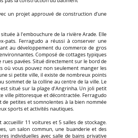
is pas la construction du bâtiment
ec un projet approuvé de construction d’une
située à l'embouchure de la rivière Arade. Elle
x-pats. Ferragudo a réussi à conserver une
ppant au développement du commerce de gros
lles environnantes. Composé de cottages typiques
e rues pavées. Situé directement sur le bord de
ants où vous pouvez non seulement manger les
ne si petite ville, il existe de nombreux points
u sommet de la colline au centre de la ville. Le
est situé sur la plage d'Angrinha. Un joli petit
e ville pittoresque et décontractée. Ferragudo
nt de petites et somnolentes à la bien nommée
x sports et activités nautiques.
cueillir 11 voitures et 5 salles de stockage.
ues, un salon commun, une buanderie et des
es individuelles avec salle de bains privative