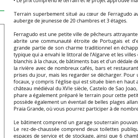
• Le prix comprend le terrain et le projet approuvé ma
Terrain superbement situé au cœur de Ferragudo av
auberge de jeunesse de 20 chambres et 3 étages.
Ferragudo est une petite ville de pêcheurs attrayante 
abrite une communauté étroite de Portugais et d'e
grande partie de son charme traditionnel en écha
typique qui a envahi le littoral de l’Algarve et les vi
blanchis à la chaux, de bâtiments bas et d'un dédale d
la rivière avec de nombreux cafés, bars et restaur
prises du jour, mais les regarder se décharger. Pour u
focaux, y compris l'église qui est située bien en haut a
château médiéval du XVIe siècle, Castelo de Sao Joao, 
phare a également préparé le terrain pour cette petit
possède également un éventail de belles plages alla
Praia Grande, où vous pourrez participer à de nombreu
Le bâtiment comprend un garage souterrain pouvant ac
Le rez-de-chaussée comprend deux toilettes publiq
espaces de service et de stockage, ainsi que 6 chambr