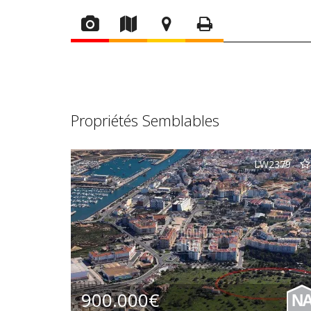
Propriétés Semblables
LW2379
900.000€
N