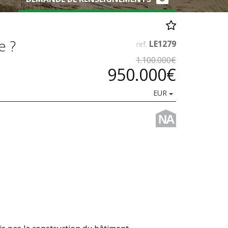
e ?
LE1279
ref.
1.100.000€
950.000€
EUR
NA