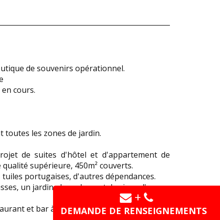
outique de souvenirs opérationnel.
e
 en cours.
 toutes les zones de jardin.
ojet de suites d'hôtel et d'appartement de
qualité supérieure, 450m² couverts.
s tuiles portugaises, d'autres dépendances.
ses, un jardin, des arbres et des jeux d'eau.
+
aurant et bar à vins et dégustation.
DEMANDE DE RENSEIGNEMENTS