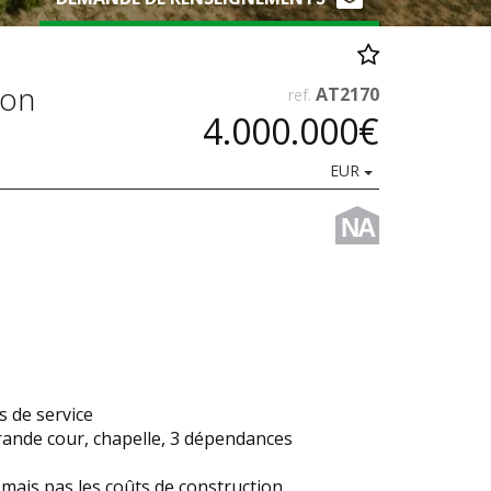
ion
AT2170
ref.
4.000.000€
EUR
NA
s de service
rande cour, chapelle, 3 dépendances
 mais pas les coûts de construction