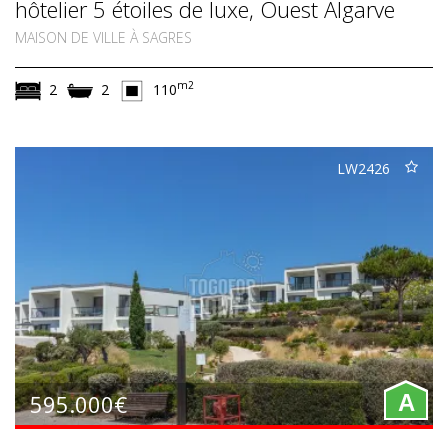
hôtelier 5 étoiles de luxe, Ouest Algarve
MAISON DE VILLE À SAGRES
m2
2
2
110
LW2426
595.000€
A