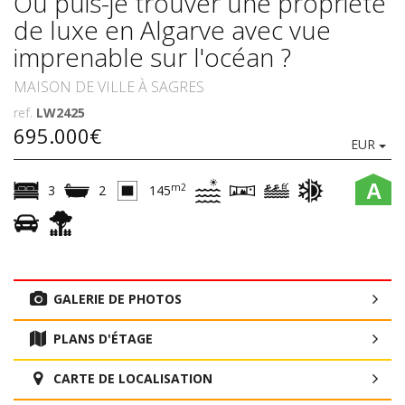
Où puis-je trouver une propriété
de luxe en Algarve avec vue
imprenable sur l'océan ?
MAISON DE VILLE À SAGRES
ref.
LW2425
695.000€
EUR
A
m2
3
2
145
GALERIE DE PHOTOS
PLANS D'ÉTAGE
CARTE DE LOCALISATION