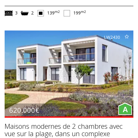
m2
m2
3
2
139
199
LW2430
620.000€
A
Maisons modernes de 2 chambres avec
vue sur la plage, dans un complexe