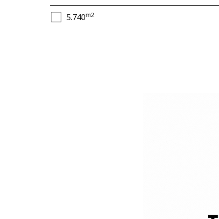
m2
5.740