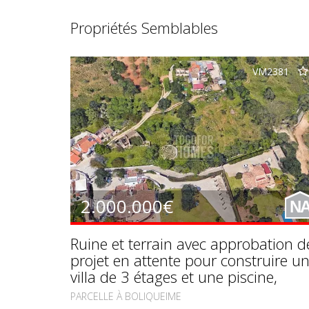
Propriétés Semblables
VM2381
2.000.000€
N
Ruine et terrain avec approbation d
projet en attente pour construire u
villa de 3 étages et une piscine,
Boliqueime, Algarve central
PARCELLE À BOLIQUEIME