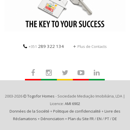
289 322 134
+351
Plus de Contacts
2003-2026
Togofor Homes
- Sociedade Mediação Imobiliária, LDA |
Licence:
AMI 6902
Données de la Société
+
Politique de confidencialité
+
Livre des
Réclamations
+
Dénonciation
+
Plan du Site FR
/
EN
/
PT
/
DE