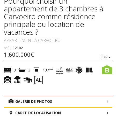
Pourquoi choisir un
appartement de 3 chambres à
Carvoeiro comme résidence
principale ou location de
vacances ?
APPARTEMENT À CARVOEIRO
ref.
LE2102
1.600.000€
EUR
B
m2
3
3
137
GALERIE DE PHOTOS
CARTE DE LOCALISATION