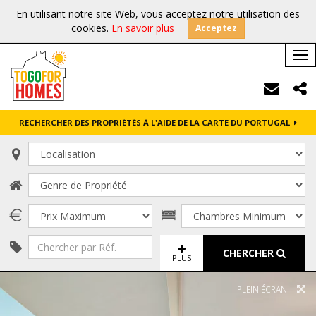
En utilisant notre site Web, vous acceptez notre utilisation des
cookies.
En savoir plus
Acceptez
Tog
nav
RECHERCHER DES PROPRIÉTÉS À L'AIDE DE LA CARTE DU PORTUGAL
CHERCHER
PLUS
PLEIN ÉCRAN