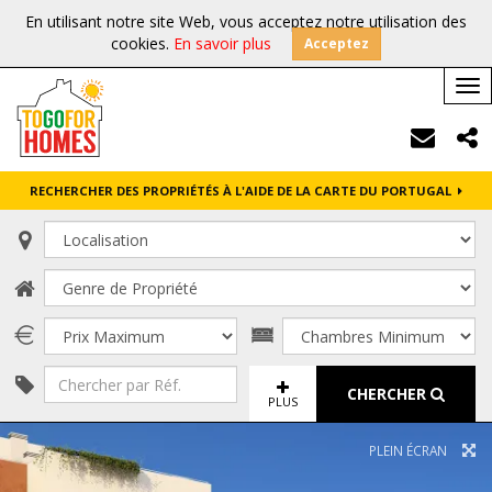
En utilisant notre site Web, vous acceptez notre utilisation des
cookies.
En savoir plus
Acceptez
Tog
nav
RECHERCHER DES PROPRIÉTÉS À L'AIDE DE LA CARTE DU PORTUGAL
CHERCHER
PLUS
PLEIN ÉCRAN