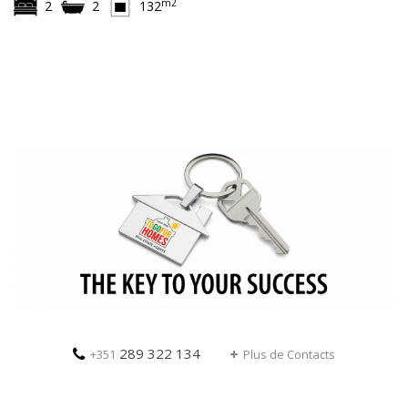
m2
2
2
132
289 322 134
+351
Plus de Contacts