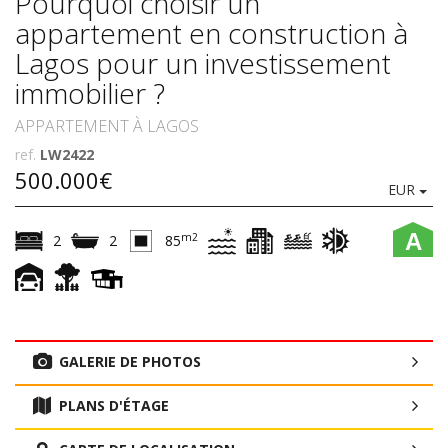
Pourquoi choisir un
appartement en construction à
Lagos pour un investissement
immobilier ?
APPARTEMENT À LAGOS
ref.
LW2422
500.000€
EUR
A
m2
2
2
85
GALERIE DE PHOTOS
PLANS D'ÉTAGE