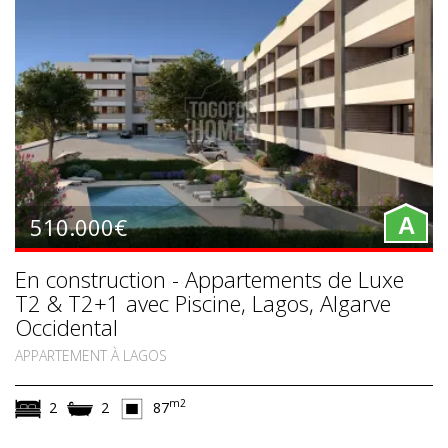
510.000€
A
En construction - Appartements de Luxe
T2 & T2+1 avec Piscine, Lagos, Algarve
Occidental
APPARTEMENT À LAGOS
m2
2
2
87