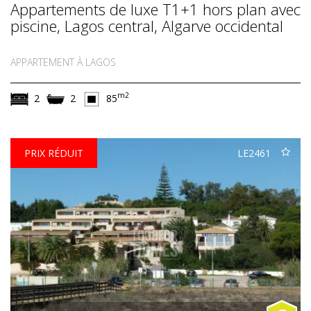
Appartements de luxe T1+1 hors plan avec
piscine, Lagos central, Algarve occidental
APPARTEMENT À LAGOS
m2
2
2
85
PRIX RÉDUIT
LE2461