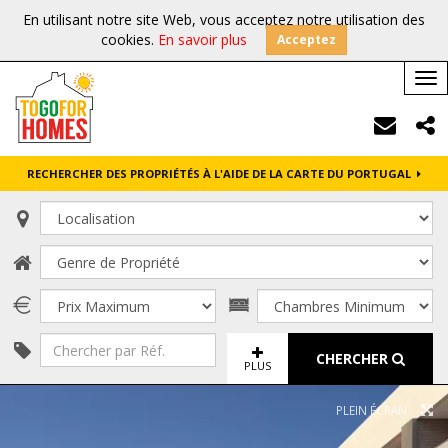
En utilisant notre site Web, vous acceptez notre utilisation des
cookies.
En savoir plus
Acceptez
Tog
nav
RECHERCHER DES PROPRIÉTÉS À L'AIDE DE LA CARTE DU PORTUGAL
CHERCHER
PLUS
PLEIN ÉCRAN