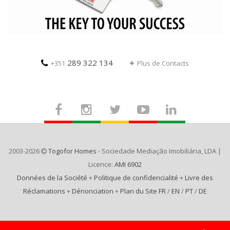
289 322 134
+351
Plus de Contacts
2003-2026
Togofor Homes
- Sociedade Mediação Imobiliária, LDA |
Licence:
AMI 6902
Données de la Société
+
Politique de confidencialité
+
Livre des
Réclamations
+
Dénonciation
+
Plan du Site FR
/
EN
/
PT
/
DE