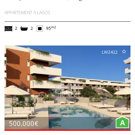
APPARTEMENT À LAGOS
m2
2
2
95
LW2422
500.000€
A