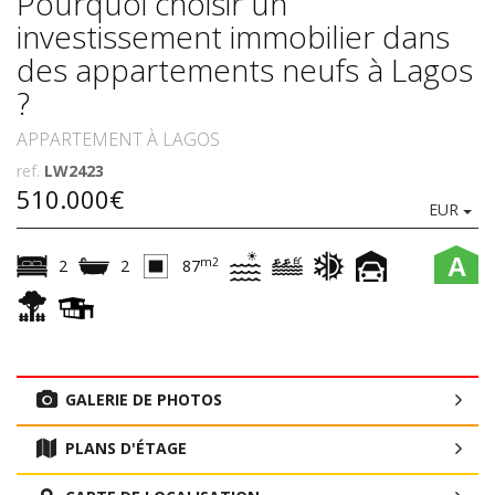
Pourquoi choisir un
investissement immobilier dans
des appartements neufs à Lagos
?
APPARTEMENT À LAGOS
ref.
LW2423
510.000€
EUR
A
m2
2
2
87
GALERIE DE PHOTOS
PLANS D'ÉTAGE