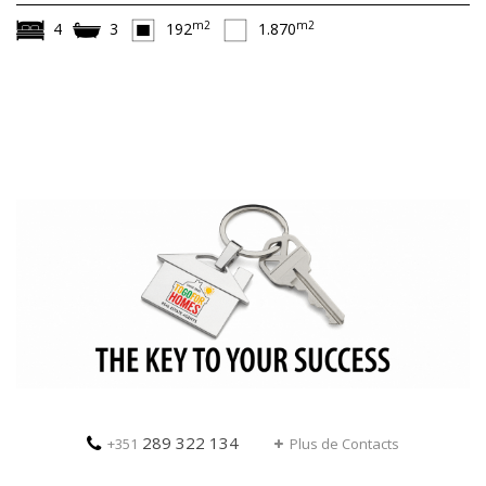
m2
m2
4
3
192
1.870
289 322 134
+351
Plus de Contacts