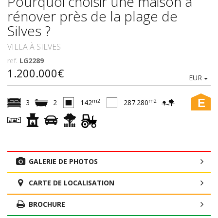
Pourquoi choisir une maison à
rénover près de la plage de
Silves ?
VILLA À SILVES
ref.
LG2289
1.200.000€
EUR
E
m2
m2
3
2
142
287.280
GALERIE DE PHOTOS
CARTE DE LOCALISATION
BROCHURE