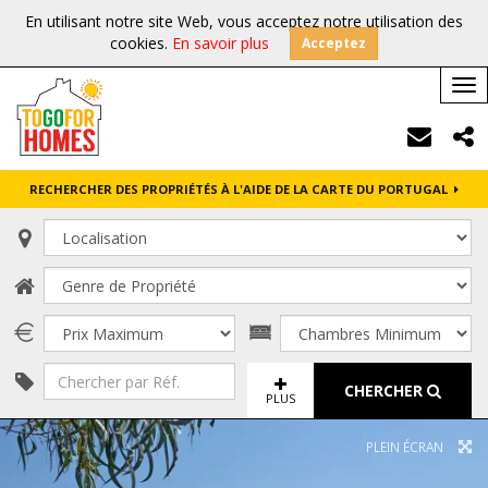
En utilisant notre site Web, vous acceptez notre utilisation des
cookies.
En savoir plus
Acceptez
Tog
nav
RECHERCHER DES PROPRIÉTÉS À L'AIDE DE LA CARTE DU PORTUGAL
CHERCHER
PLUS
PLEIN ÉCRAN