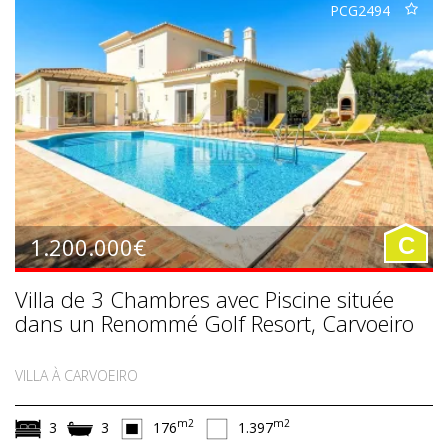
PCG2494
1.200.000€
C
Villa de 3 Chambres avec Piscine située
dans un Renommé Golf Resort, Carvoeiro
VILLA À CARVOEIRO
m2
m2
3
3
176
1.397