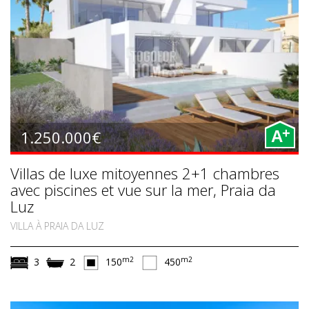
+
1.250.000€
A
Villas de luxe mitoyennes 2+1 chambres
avec piscines et vue sur la mer, Praia da
Luz
VILLA À PRAIA DA LUZ
m2
m2
3
2
150
450