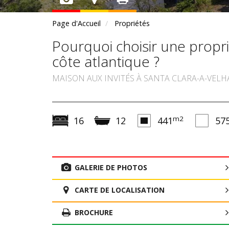
Page d'Accueil
Propriétés
Pourquoi choisir une propr
côte atlantique ?
MAISON AUX INVITÉS À SANTA CLARA-A-VELH
m2
16
12
441
57
GALERIE DE PHOTOS
CARTE DE LOCALISATION
BROCHURE