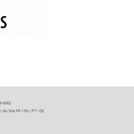
I 6902
n du Site FR
/
EN
/
PT
/
DE