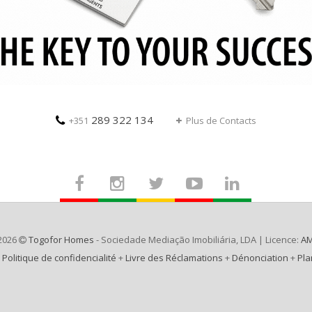
289 322 134
+351
Plus de Contacts
2026
Togofor Homes
- Sociedade Mediação Imobiliária, LDA | Licence:
AM
+
Politique de confidencialité
+
Livre des Réclamations
+
Dénonciation
+
Pla