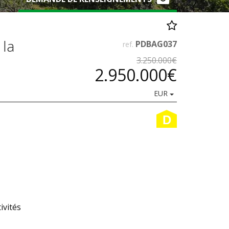
 la
PDBAG037
ref.
3.250.000€
2.950.000€
EUR
D
ivités