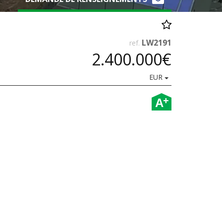
LW2191
ref.
2.400.000€
EUR
+
A