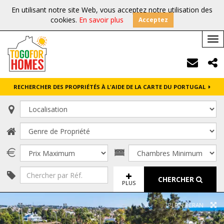
En utilisant notre site Web, vous acceptez notre utilisation des
cookies.
En savoir plus
Acceptez
Tog
nav
RECHERCHER DES PROPRIÉTÉS À L'AIDE DE LA CARTE DU PORTUGAL
CHERCHER
PLUS
PLEIN ÉCRAN