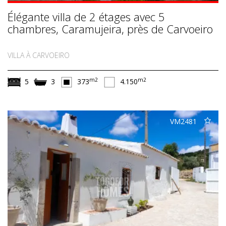
Élégante villa de 2 étages avec 5
chambres, Caramujeira, près de Carvoeiro
VILLA À CARVOEIRO
m2
m2
5
3
373
4.150
VM2481