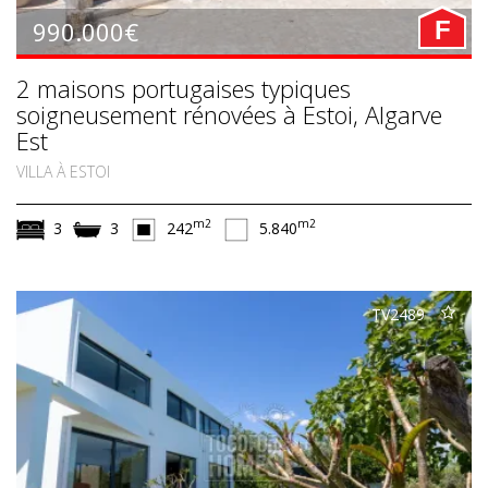
990.000€
F
2 maisons portugaises typiques
soigneusement rénovées à Estoi, Algarve
Est
VILLA À ESTOI
m2
m2
3
3
242
5.840
TV2489