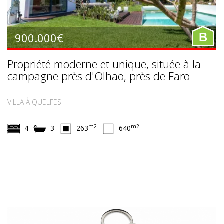
900.000€
B
Propriété moderne et unique, située à la
campagne près d'Olhao, près de Faro
VILLA À QUELFES
m2
m2
4
3
263
640