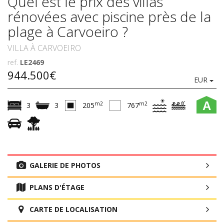
Quel est le prix des villas
rénovées avec piscine près de la
plage à Carvoeiro ?
VILLA À CARVOEIRO
ref.
LE2469
944.500€
EUR
A
m2
m2
3
3
205
767
GALERIE DE PHOTOS
PLANS D'ÉTAGE
CARTE DE LOCALISATION