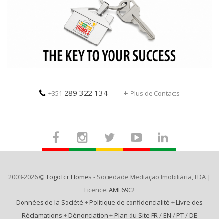
289 322 134
+351
Plus de Contacts
2003-2026
Togofor Homes
- Sociedade Mediação Imobiliária, LDA |
Licence:
AMI 6902
Données de la Société
+
Politique de confidencialité
+
Livre des
Réclamations
+
Dénonciation
+
Plan du Site FR
/
EN
/
PT
/
DE