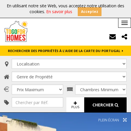
En utilisant notre site Web, vous acceptez notre utilisation des
cookies.
En savoir plus
Acceptez
Tog
nav
RECHERCHER DES PROPRIÉTÉS À L'AIDE DE LA CARTE DU PORTUGAL
CHERCHER
PLUS
PLEIN ÉCRAN