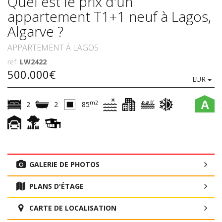
Quel est le prix d'un
appartement T1+1 neuf à Lagos,
Algarve ?
APPARTEMENT À LAGOS
ref.
LW2422
500.000€
EUR
A
m2
2
2
85
GALERIE DE PHOTOS
PLANS D'ÉTAGE
CARTE DE LOCALISATION