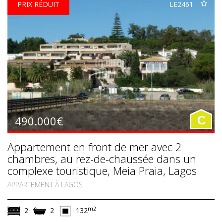
PRIX RÉDUIT
LE2461
490.000€
C
Appartement en front de mer avec 2
chambres, au rez-de-chaussée dans un
complexe touristique, Meia Praia, Lagos
APPARTEMENT À LAGOS
m2
2
2
132