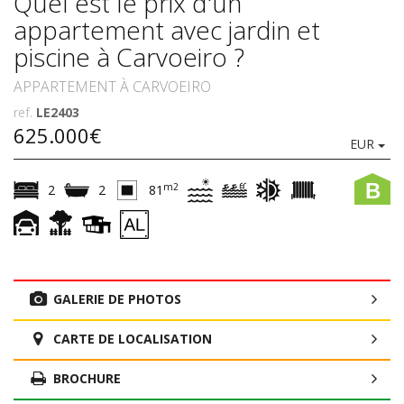
Quel est le prix d'un
appartement avec jardin et
piscine à Carvoeiro ?
APPARTEMENT À CARVOEIRO
ref.
LE2403
625.000€
EUR
B
m2
2
2
81
GALERIE DE PHOTOS
CARTE DE LOCALISATION
BROCHURE