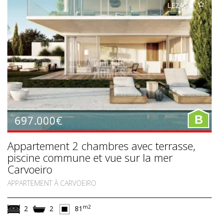
LE2401
697.000€
B
Appartement 2 chambres avec terrasse,
piscine commune et vue sur la mer
Carvoeiro
APPARTEMENT À CARVOEIRO
m2
2
2
81