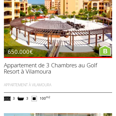
650.000€
B
Appartement de 3 Chambres au Golf
Resort à Vilamoura
APPARTEMENT À VILAMOURA
m2
3
3
100