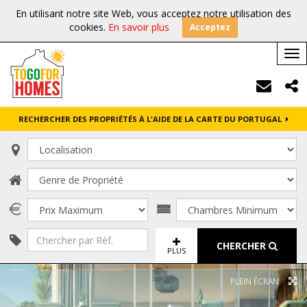
En utilisant notre site Web, vous acceptez notre utilisation des
cookies.
En savoir plus
Acceptez
Tog
nav
RECHERCHER DES PROPRIÉTÉS À L'AIDE DE LA CARTE DU PORTUGAL
CHERCHER
PLUS
PLEIN ÉCRAN