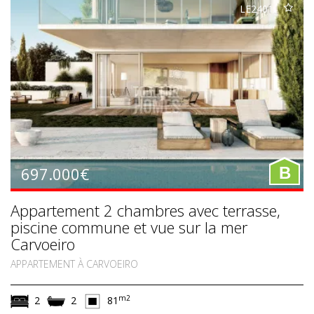
LE2401
697.000€
B
Appartement 2 chambres avec terrasse,
piscine commune et vue sur la mer
Carvoeiro
APPARTEMENT À CARVOEIRO
m2
2
2
81