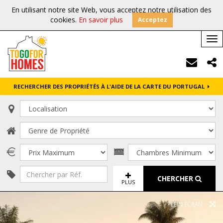
En utilisant notre site Web, vous acceptez notre utilisation des
cookies.
En savoir plus
Acceptez
Tog
nav
RECHERCHER DES PROPRIÉTÉS À L'AIDE DE LA CARTE DU PORTUGAL
CHERCHER
PLUS
PLEIN ÉCRAN