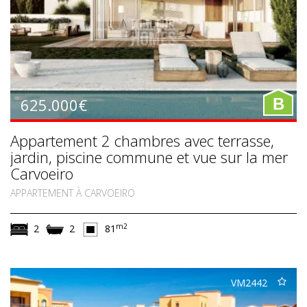
625.000€
B
Appartement 2 chambres avec terrasse,
jardin, piscine commune et vue sur la mer
Carvoeiro
APPARTEMENT À CARVOEIRO
m2
2
2
81
VM2442