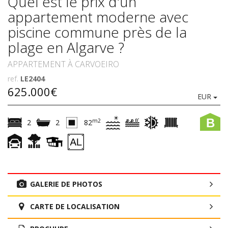
Quel est le prix d'un
appartement moderne avec
piscine commune près de la
plage en Algarve ?
APPARTEMENT À CARVOEIRO
ref.
LE2404
625.000€
EUR
B
m2
2
2
82
GALERIE DE PHOTOS
CARTE DE LOCALISATION