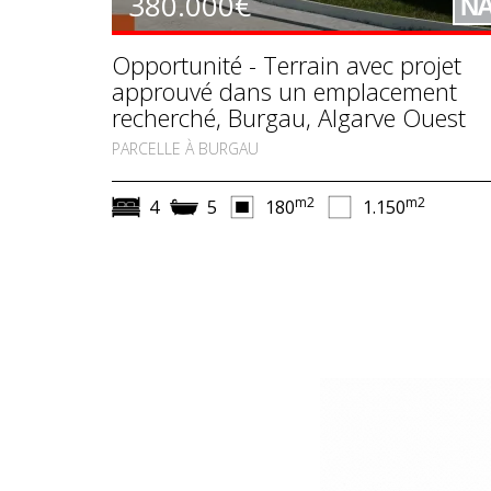
380.000€
N
Opportunité - Terrain avec projet
approuvé dans un emplacement
recherché, Burgau, Algarve Ouest
PARCELLE À BURGAU
m2
m2
4
5
180
1.150