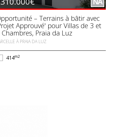
310.000€
NA
pportunité – Terrains à bâtir avec
Projet Approuvé' pour Villas de 3 et
 Chambres, Praia da Luz
ARCELLE À PRAIA DA LUZ
m2
414