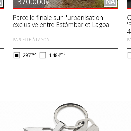
370.000€
A
NA
Parcelle finale sur l'urbanisation
O
exclusive entre Estômbar et Lagoa
'
4
PARCELLE À LAGOA
P
m2
m2
297
1.484