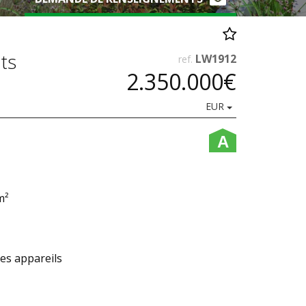
ts
LW1912
ref.
2.350.000€
EUR
A
m²
les appareils