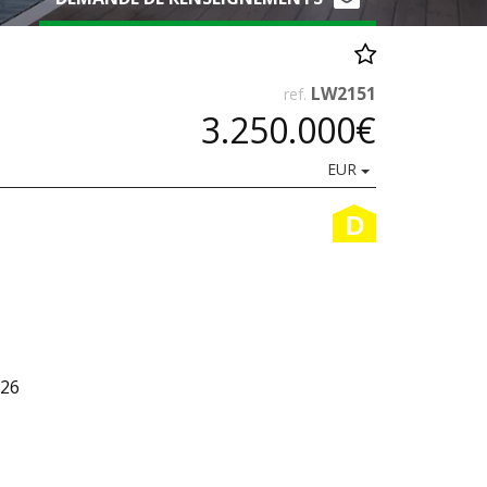
LW2151
ref.
3.250.000€
EUR
D
026