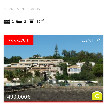
APPARTEMENT À LAGOS
m2
2
2
85
PRIX RÉDUIT
LE2461
490.000€
C