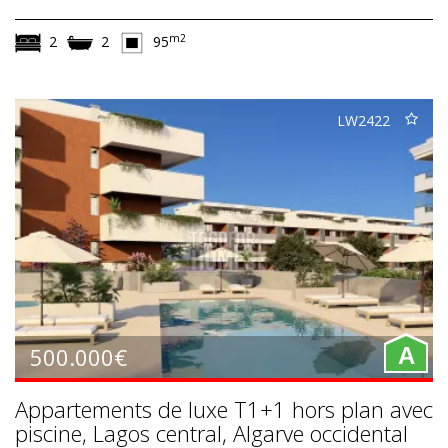
m2
2
2
95
LW2422
500.000€
A
Appartements de luxe T1+1 hors plan avec
piscine, Lagos central, Algarve occidental