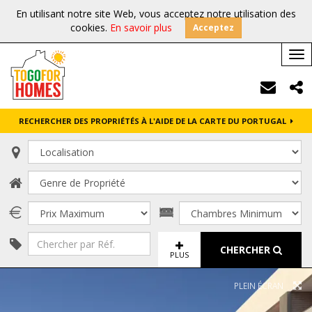
En utilisant notre site Web, vous acceptez notre utilisation des
cookies.
En savoir plus
Acceptez
Tog
nav
RECHERCHER DES PROPRIÉTÉS À L'AIDE DE LA CARTE DU PORTUGAL
CHERCHER
PLUS
PLEIN ÉCRAN