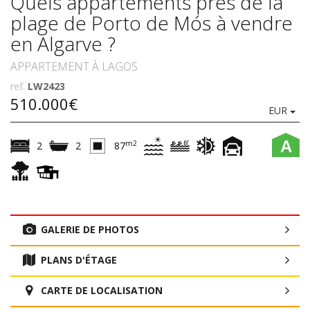
Quels appartements près de la
plage de Porto de Mós à vendre
en Algarve ?
APPARTEMENT À LAGOS
ref.
LW2423
510.000€
EUR
A
m2
2
2
87
GALERIE DE PHOTOS
PLANS D'ÉTAGE
CARTE DE LOCALISATION