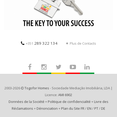
289 322 134
+351
Plus de Contacts
2003-2026
Togofor Homes
- Sociedade Mediação Imobiliária, LDA |
Licence:
AMI 6902
Données de la Société
+
Politique de confidencialité
+
Livre des
Réclamations
+
Dénonciation
+
Plan du Site FR
/
EN
/
PT
/
DE