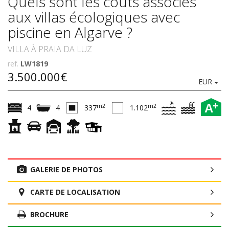
Quels sont les coûts associés
aux villas écologiques avec
piscine en Algarve ?
VILLA À PRAIA DA LUZ
ref.
LW1819
3.500.000€
EUR
+
A
m2
m2
4
4
337
1.102
GALERIE DE PHOTOS
CARTE DE LOCALISATION
BROCHURE