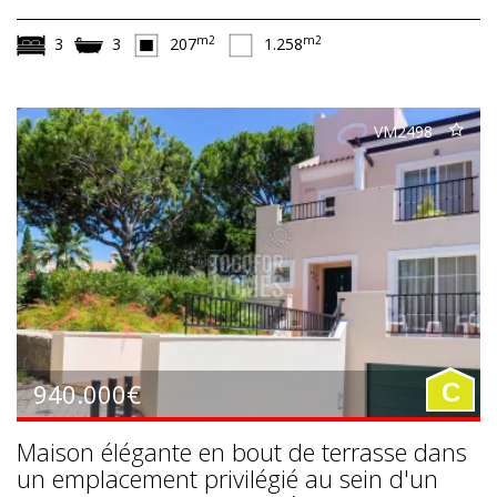
m2
m2
3
3
207
1.258
VM2498
940.000€
C
Maison élégante en bout de terrasse dans
un emplacement privilégié au sein d'un