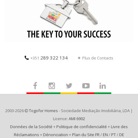
289 322 134
+351
Plus de Contacts
2003-2026
Togofor Homes
- Sociedade Mediação Imobiliária, LDA |
Licence:
AMI 6902
Données de la Société
+
Politique de confidencialité
+
Livre des
Réclamations
+
Dénonciation
+
Plan du Site FR
/
EN
/
PT
/
DE