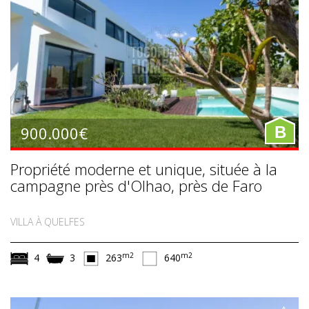
900.000€
B
Propriété moderne et unique, située à la
campagne près d'Olhao, près de Faro
VILLA À QUELFES
m2
m2
4
3
263
640