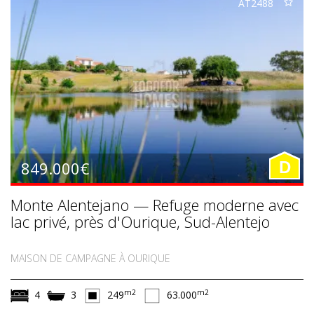
AT2488
849.000€
D
Monte Alentejano — Refuge moderne avec
lac privé, près d'Ourique, Sud-Alentejo
MAISON DE CAMPAGNE À OURIQUE
m2
m2
4
3
249
63.000