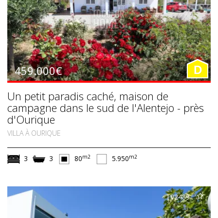
459.000€
D
Un petit paradis caché, maison de
campagne dans le sud de l'Alentejo - près
d'Ourique
VILLA À OURIQUE
m2
m2
3
3
80
5.950
TV2489