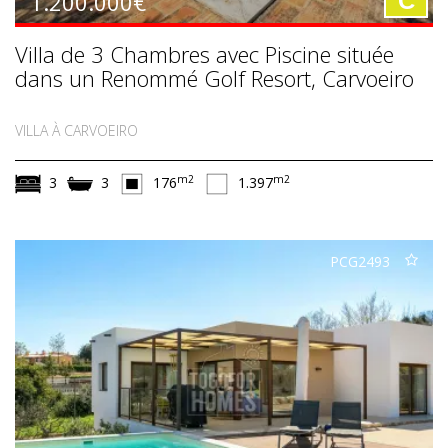
1.200.000€
C
Villa de 3 Chambres avec Piscine située
dans un Renommé Golf Resort, Carvoeiro
VILLA À CARVOEIRO
m2
m2
3
3
176
1.397
PCG2493