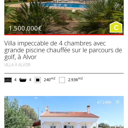
1.500.000€
C
Villa impeccable de 4 chambres avec
grande piscine chauffée sur le parcours de
golf, à Alvor
VILLA À ALVOR
m2
m2
4
4
240
2.936
AT2490