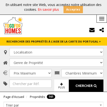
En utilisant notre site Web, vous acceptez notre utilisation des
cookies.
En savoir plus
Acceptez
Tog
nav
RECHERCHER DES PROPRIÉTÉS À L'AIDE DE LA CARTE DU PORTUGAL
CHERCHER
PLUS
161
Page d'Accueil
Propriétés
Trier par