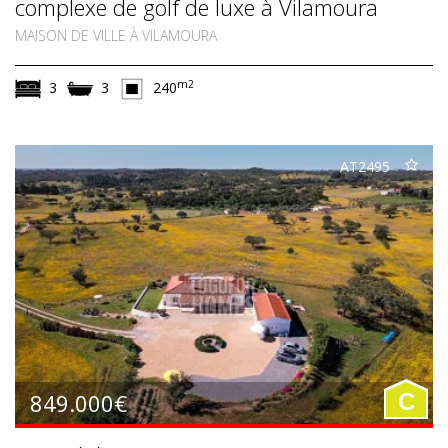
complexe de golf de luxe à Vilamoura
MAISON DE VILLE À VILAMOURA
m2
3
3
240
AT2495
849.000€
C