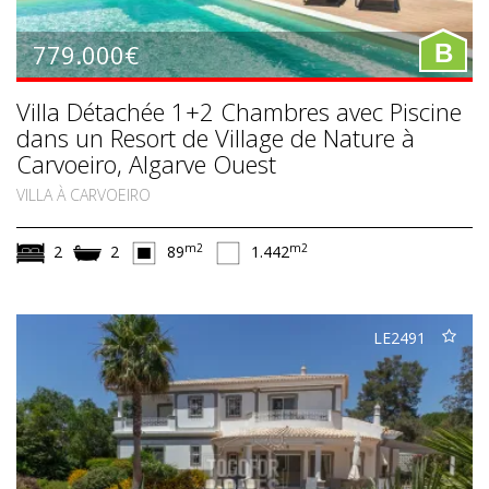
779.000€
B
Villa Détachée 1+2 Chambres avec Piscine
dans un Resort de Village de Nature à
Carvoeiro, Algarve Ouest
VILLA À CARVOEIRO
m2
m2
2
2
89
1.442
LE2491