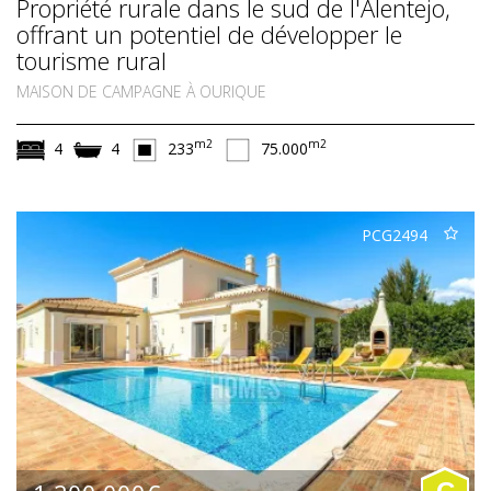
Propriété rurale dans le sud de l'Alentejo,
offrant un potentiel de développer le
tourisme rural
MAISON DE CAMPAGNE À OURIQUE
m2
m2
4
4
233
75.000
PCG2494