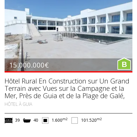
15.000.000€
B
Hôtel Rural En Construction sur Un Grand
Terrain avec Vues sur la Campagne et la
Mer, Près de Guia et de la Plage de Galé,
Albufeira
HÔTEL À GUIA
m2
m2
39
40
1.600
101.520