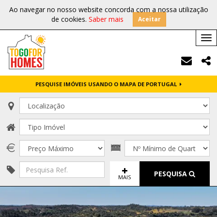
Ao navegar no nosso website concorda com a nossa utilização
de cookies.
Saber mais
Aceitar
Tog
nav
PESQUISE IMÓVEIS USANDO O MAPA DE PORTUGAL
PESQUISA
MAIS