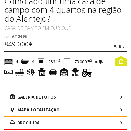
Como adquirir uma casa de
campo com 4 quartos na região
do Alentejo?
CASA DE CAMPO EM OURIQUE
ref.
AT2495
849.000€
EUR
C
m2
m2
4
4
233
75.000
GALERIA DE FOTOS
MAPA LOCALIZAÇÃO
BROCHURA