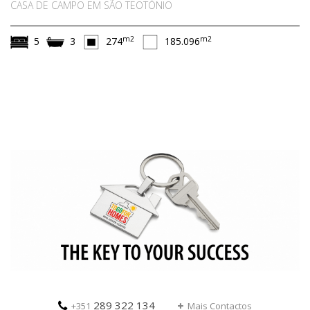
CASA DE CAMPO EM SÃO TEOTÓNIO
m2
m2
5
3
274
185.096
289 322 134
+351
Mais Contactos