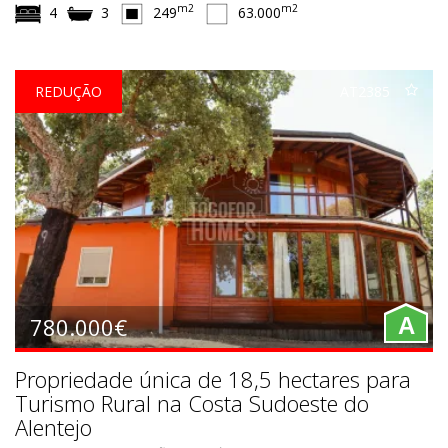
m2
m2
4
3
249
63.000
REDUÇÃO
AT2385
780.000€
A
Propriedade única de 18,5 hectares para
Turismo Rural na Costa Sudoeste do
Alentejo