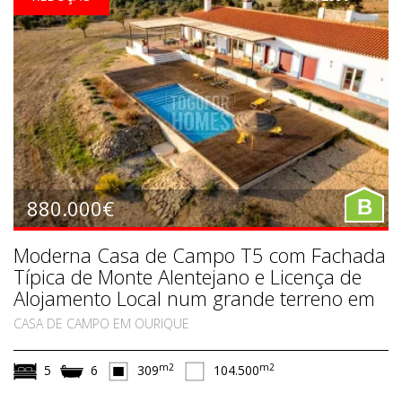
880.000€
B
Moderna Casa de Campo T5 com Fachada
Típica de Monte Alentejano e Licença de
Alojamento Local num grande terreno em
Ourique, Alentejo Sul
CASA DE CAMPO EM OURIQUE
m2
m2
5
6
309
104.500