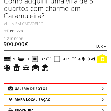
Como adquirir uma villa de 5
quartos com charme em
Caramujeira?
VILLA EM CARVOEIRO
ref.
PPP778
1.210.000€
900.000€
EUR
D
m2
m2
5
3
373
4.150
GALERIA DE FOTOS
MAPA LOCALIZAÇÃO
BROCHURA