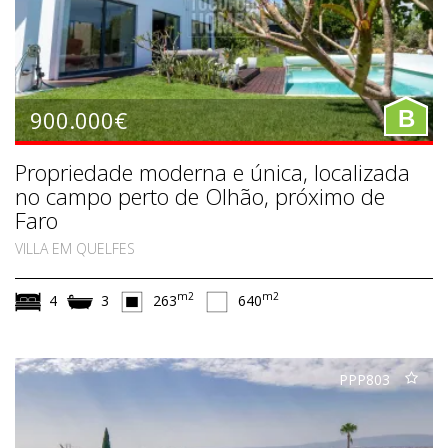
900.000€
B
Propriedade moderna e única, localizada
no campo perto de Olhão, próximo de
Faro
VILLA EM QUELFES
m2
m2
4
3
263
640
PPP803