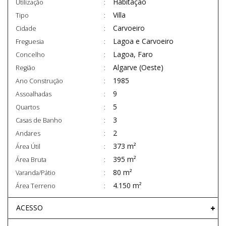
Habitação
Utilização
Villa
Tipo
Carvoeiro
Cidade
Lagoa e Carvoeiro
Freguesia
Lagoa, Faro
Concelho
Algarve (Oeste)
Região
1985
Ano Construção
9
Assoalhadas
5
Quartos
3
Casas de Banho
2
Andares
373 m²
Área Útil
395 m²
Área Bruta
80 m²
Varanda/Pátio
4.150 m²
Área Terreno
ACESSO