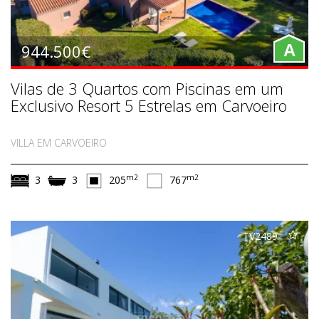
944.500€
A
Vilas de 3 Quartos com Piscinas em um
Exclusivo Resort 5 Estrelas em Carvoeiro
VILLA EM CARVOEIRO
m2
m2
3
3
205
767
TV2489