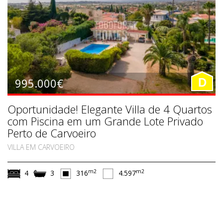
995.000€
D
Oportunidade! Elegante Villa de 4 Quartos
com Piscina em um Grande Lote Privado
Perto de Carvoeiro
VILLA EM CARVOEIRO
m2
m2
4
3
316
4.597