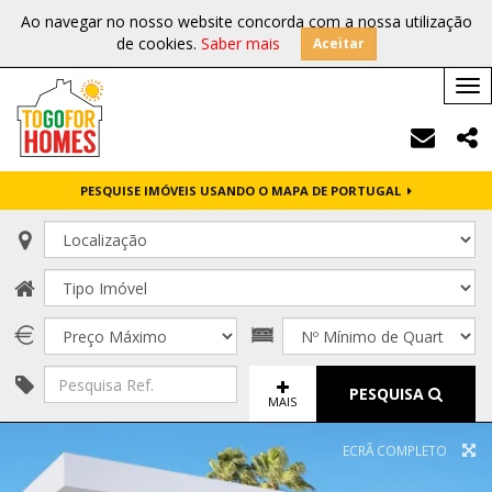
Ao navegar no nosso website concorda com a nossa utilização
de cookies.
Saber mais
Aceitar
Tog
nav
PESQUISE IMÓVEIS USANDO O MAPA DE PORTUGAL
PESQUISA
MAIS
ECRÃ COMPLETO