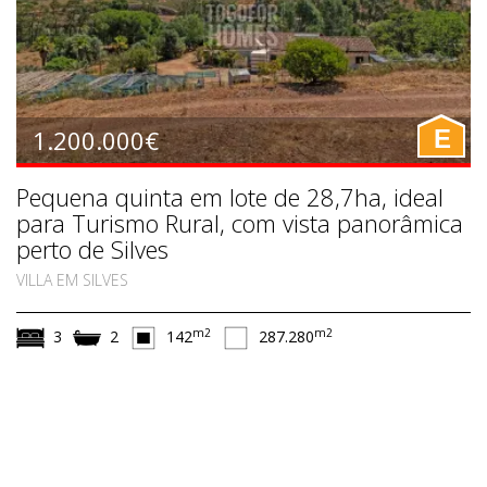
1.200.000€
E
Pequena quinta em lote de 28,7ha, ideal
para Turismo Rural, com vista panorâmica
perto de Silves
VILLA EM SILVES
m2
m2
3
2
142
287.280