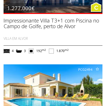
1.277.000€
C
Impressionante Villa T3+1 com Piscina no
Campo de Golfe, perto de Alvor
VILLA EM ALVOR
m2
m2
4
3
192
1.870
PCG2494