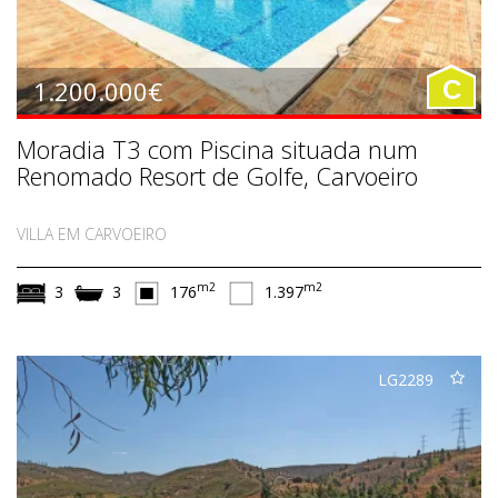
1.200.000€
C
Moradia T3 com Piscina situada num
Renomado Resort de Golfe, Carvoeiro
VILLA EM CARVOEIRO
m2
m2
3
3
176
1.397
LG2289