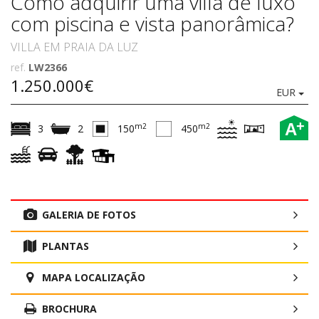
Como adquirir uma villa de luxo
com piscina e vista panorâmica?
VILLA EM PRAIA DA LUZ
ref.
LW2366
1.250.000€
EUR
+
A
m2
m2
3
2
150
450
GALERIA DE FOTOS
PLANTAS
MAPA LOCALIZAÇÃO
BROCHURA