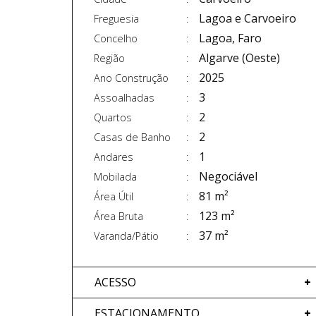
Lagoa e Carvoeiro
Freguesia
Lagoa, Faro
Concelho
Algarve (Oeste)
Região
2025
Ano Construção
3
Assoalhadas
2
Quartos
2
Casas de Banho
1
Andares
Negociável
Mobilada
81 m²
Área Útil
123 m²
Área Bruta
37 m²
Varanda/Pátio
ACESSO
ESTACIONAMENTO