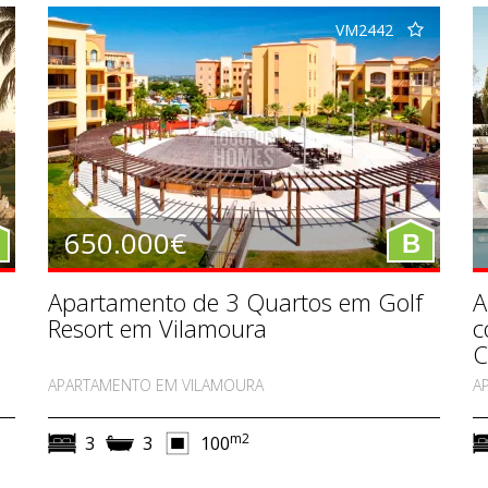
VM2442
650.000€
B
Apartamento de 3 Quartos em Golf
A
Resort em Vilamoura
c
C
APARTAMENTO EM VILAMOURA
A
m2
3
3
100