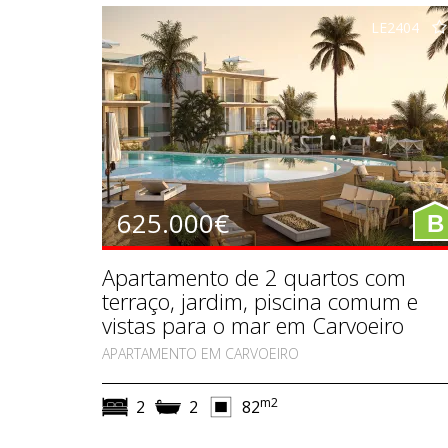
LE2404
625.000€
B
Apartamento de 2 quartos com
terraço, jardim, piscina comum e
vistas para o mar em Carvoeiro
APARTAMENTO EM CARVOEIRO
m2
2
2
82