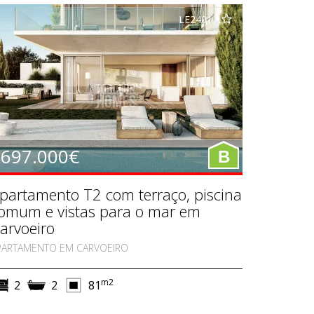
LE2401
697.000€
B
partamento T2 com terraço, piscina
omum e vistas para o mar em
arvoeiro
PARTAMENTO EM CARVOEIRO
m2
2
2
81