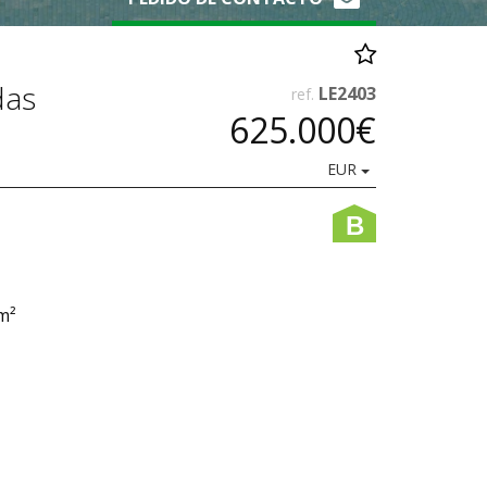
das
LE2403
ref.
625.000€
EUR
B
5m²