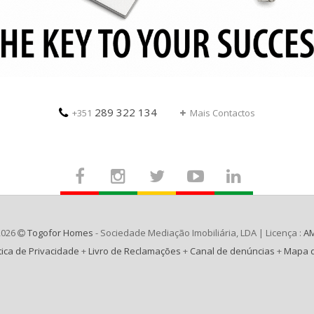
289 322 134
+351
Mais Contactos
2026
Togofor Homes
- Sociedade Mediação Imobiliária, LDA | Licença :
AM
tica de Privacidade
+
Livro de Reclamações
+
Canal de denúncias
+
Mapa d