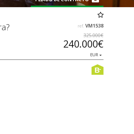
ra?
VM1538
ref.
325.000€
240.000€
EUR
-
B