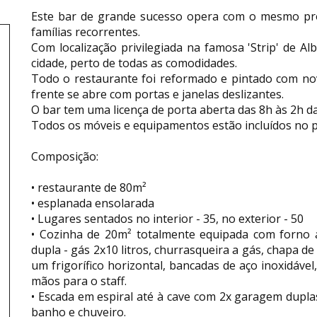
Este bar de grande sucesso opera com o mesmo prop
famílias recorrentes.
Com localização privilegiada na famosa 'Strip' de Al
cidade, perto de todas as comodidades.
Todo o restaurante foi reformado e pintado com no
frente se abre com portas e janelas deslizantes.
O bar tem uma licença de porta aberta das 8h às 2h d
Todos os móveis e equipamentos estão incluídos no p
Composição:
• restaurante de 80m²
• esplanada ensolarada
• Lugares sentados no interior - 35, no exterior - 50
• Cozinha de 20m² totalmente equipada com forno a
dupla - gás 2x10 litros, churrasqueira a gás, chapa de
um frigorífico horizontal, bancadas de aço inoxidável
mãos para o staff.
• Escada em espiral até à cave com 2x garagem duplas
banho e chuveiro.