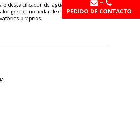
+
e descalcificador de água + refrigerador de
PEDIDO DE CONTACTO
calor gerado no andar de cima.
vatórios próprios.
ia