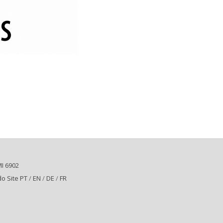
I 6902
o Site PT
/
EN
/
DE
/
FR