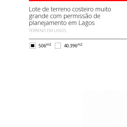
Lote de terreno costeiro muito
grande com permissão de
planejamento em Lagos
TERRENO EM LAGOS
m2
m2
506
40.396