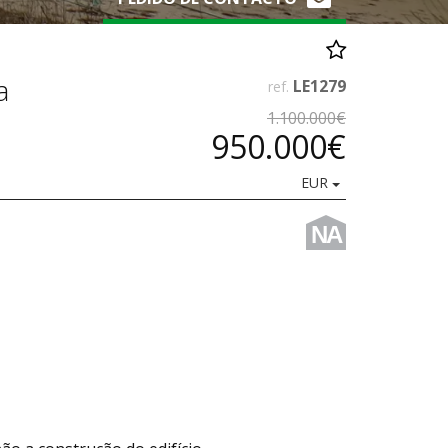
a
LE1279
ref.
1.100.000€
950.000€
EUR
NA