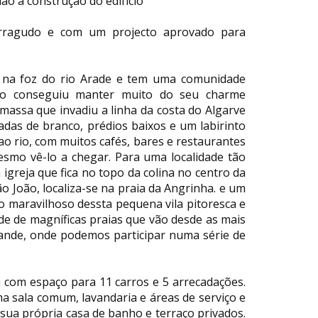
ão a construção do edifício
erragudo e com um projecto aprovado para
a na foz do rio Arade e tem uma comunidade
udo conseguiu manter muito do seu charme
massa que invadiu a linha da costa do Algarve
iadas de branco, prédios baixos e um labirinto
ao rio, com muitos cafés, bares e restaurantes
mo vê-lo a chegar. Para uma localidade tão
igreja que fica no topo da colina no centro da
ão João, localiza-se na praia da Angrinha. e um
o maravilhoso dessta pequena vila pitoresca e
e de magníficas praias que vão desde as mais
rande, onde podemos participar numa série de
com espaço para 11 carros e 5 arrecadações.
a sala comum, lavandaria e áreas de serviço e
sua própria casa de banho e terraço privados.