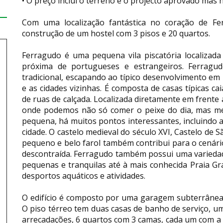
• O preço inclui o terreno e o projecto aprovado mas n
Com uma localização fantástica no coração de F
construção de um hostel com 3 pisos e 20 quartos.
Ferragudo é uma pequena vila piscatória localizad
próxima de portugueses e estrangeiros. Ferrag
tradicional, escapando ao típico desenvolvimento em 
e as cidades vizinhas. É composta de casas típicas ca
de ruas de calçada. Localizada diretamente em frente 
onde podemos não só comer o peixe do dia, mas mes
pequena, há muitos pontos interessantes, incluindo a 
cidade. O castelo medieval do século XVI, Castelo de S
pequeno e belo farol também contribui para o cenári
descontraída. Ferragudo também possui uma variedad
pequenas e tranquilas até à mais conhecida Praia G
desportos aquáticos e atividades.
O edifício é composto por uma garagem subterrânea 
O piso térreo tem duas casas de banho de serviço, um
arrecadações, 6 quartos com 3 camas, cada um com a 