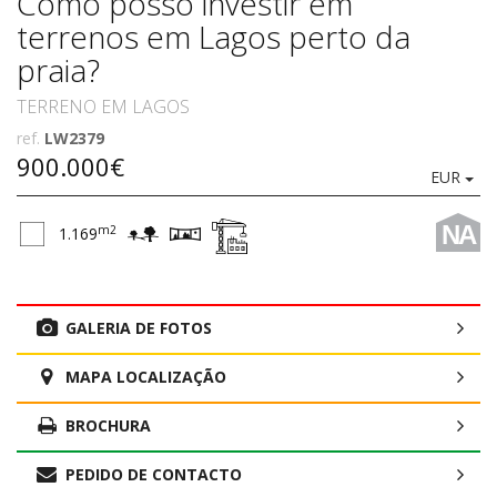
Como posso investir em
terrenos em Lagos perto da
praia?
TERRENO EM LAGOS
ref.
LW2379
900.000€
EUR
NA
m2
1.169
GALERIA DE FOTOS
MAPA LOCALIZAÇÃO
BROCHURA
PEDIDO DE CONTACTO