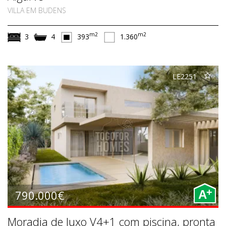
VILLA EM BUDENS
m2
m2
3
4
393
1.360
LE2251
+
790.000€
A
Moradia de luxo V4+1 com piscina, pronta