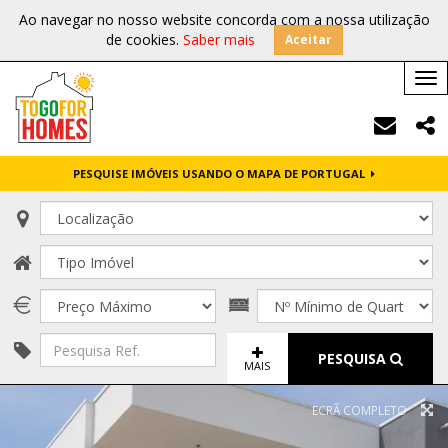
Ao navegar no nosso website concorda com a nossa utilização
de cookies.
Saber mais
Aceitar
Tog
nav
PESQUISE IMÓVEIS USANDO O MAPA DE PORTUGAL
PESQUISA
MAIS
ECRÃ COMPLETO