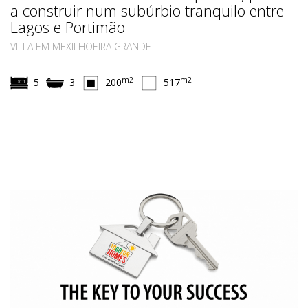
a construir num subúrbio tranquilo entre
Lagos e Portimão
VILLA EM MEXILHOEIRA GRANDE
m2
m2
5
3
200
517