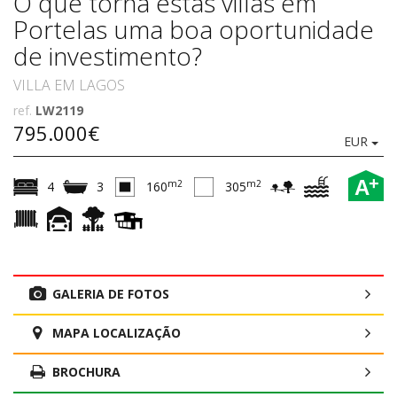
O que torna estas villas em
Portelas uma boa oportunidade
de investimento?
VILLA EM LAGOS
ref.
LW2119
795.000€
EUR
+
A
m2
m2
4
3
160
305
GALERIA DE FOTOS
MAPA LOCALIZAÇÃO
BROCHURA