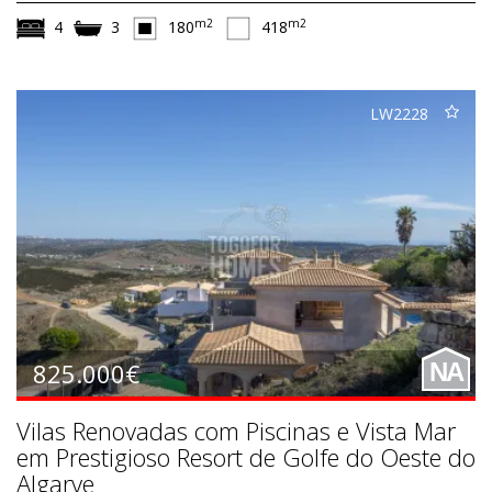
m2
m2
4
3
180
418
LW2228
825.000€
NA
Vilas Renovadas com Piscinas e Vista Mar
em Prestigioso Resort de Golfe do Oeste do
Algarve