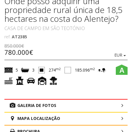
Onde posso adquirir uma
propriedade rural única de 18,5
hectares na costa do Alentejo?
CASA DE CAMPO EM SÃO TEOTÓNIO
ref.
AT2385
850.000€
780.000€
EUR
A
m2
m2
5
3
274
185.096
GALERIA DE FOTOS
MAPA LOCALIZAÇÃO
BROCHURA