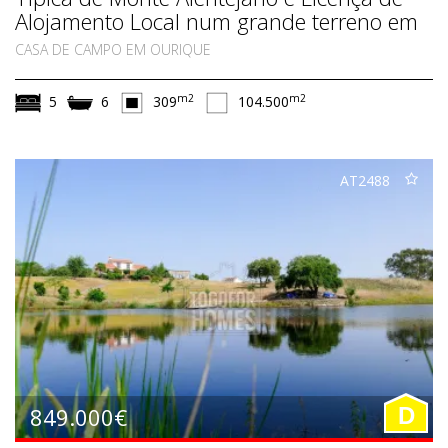
Alojamento Local num grande terreno em
Ourique, Alentejo Sul
CASA DE CAMPO EM OURIQUE
m2
m2
5
6
309
104.500
AT2488
849.000€
D