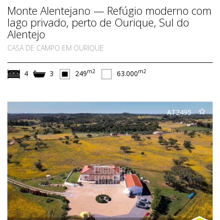
Monte Alentejano — Refúgio moderno com
lago privado, perto de Ourique, Sul do
Alentejo
CASA DE CAMPO EM OURIQUE
m2
m2
4
3
249
63.000
AT2495