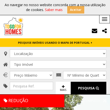
Ao navegar no nosso website concorda com a nossa utilização
de cookies.
Saber mais
Aceitar
Tog
nav
PESQUISE IMÓVEIS USANDO O MAPA DE PORTUGAL
PESQUISA
MAIS
REDUÇÃO
ECRÃ COMPLETO