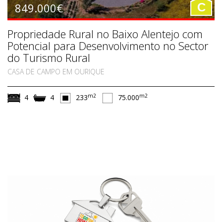
849.000€
C
Propriedade Rural no Baixo Alentejo com
Potencial para Desenvolvimento no Sector
do Turismo Rural
CASA DE CAMPO EM OURIQUE
m2
m2
4
4
233
75.000