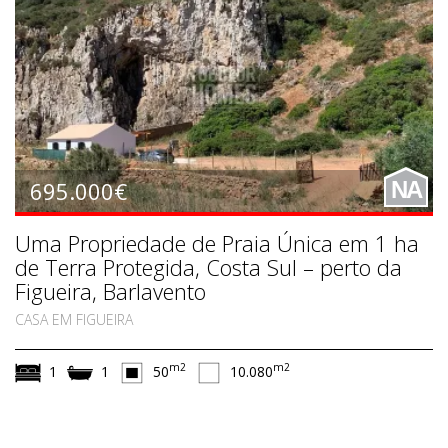
695.000€
NA
Uma Propriedade de Praia Única em 1 ha
de Terra Protegida, Costa Sul – perto da
Figueira, Barlavento
CASA EM FIGUEIRA
m2
m2
1
1
50
10.080