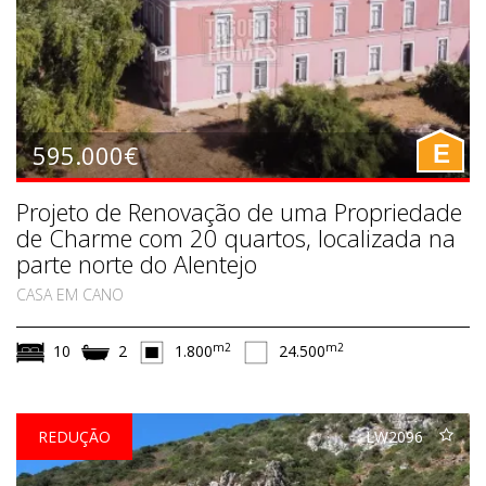
595.000€
E
Projeto de Renovação de uma Propriedade
de Charme com 20 quartos, localizada na
parte norte do Alentejo
CASA EM CANO
m2
m2
10
2
1.800
24.500
REDUÇÃO
LW2096