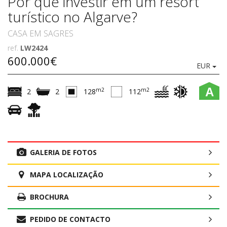
Por que investir em um resort
turístico no Algarve?
CASA EM SAGRES
ref.
LW2424
600.000€
EUR
A
m2
m2
2
2
128
112
GALERIA DE FOTOS
MAPA LOCALIZAÇÃO
BROCHURA
PEDIDO DE CONTACTO