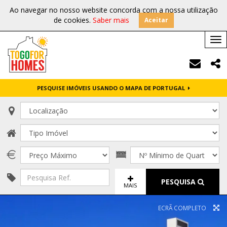
Ao navegar no nosso website concorda com a nossa utilização
de cookies.
Saber mais
Aceitar
Tog
nav
PESQUISE IMÓVEIS USANDO O MAPA DE PORTUGAL
PESQUISA
MAIS
ECRÃ COMPLETO