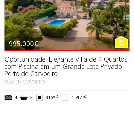
995.000€
D
Oportunidade! Elegante Villa de 4 Quartos
com Piscina em um Grande Lote Privado
Perto de Carvoeiro
VILLA EM CARVOEIRO
m2
m2
4
3
316
4.597