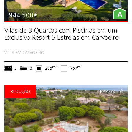
944.500€
A
Vilas de 3 Quartos com Piscinas em um
Exclusivo Resort 5 Estrelas em Carvoeiro
VILLA EM CARVOEIRO
m2
m2
3
3
205
767
REDUÇÃO
PPP778