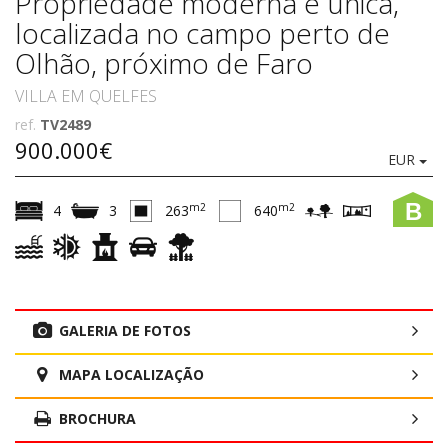
Propriedade moderna e única,
localizada no campo perto de
Olhão, próximo de Faro
VILLA EM QUELFES
ref.
TV2489
900.000€
EUR
B
m2
m2
4
3
263
640
GALERIA DE FOTOS
MAPA LOCALIZAÇÃO
BROCHURA