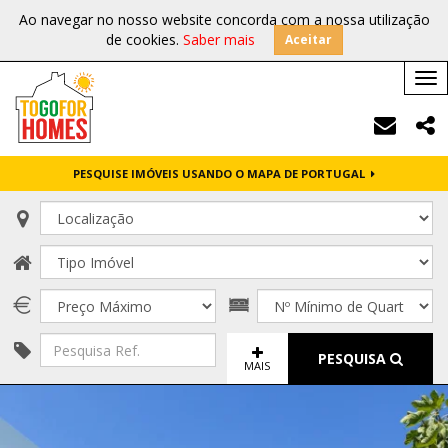
Ao navegar no nosso website concorda com a nossa utilização
de cookies.
Saber mais
Aceitar
Tog
nav
PESQUISE IMÓVEIS USANDO O MAPA DE PORTUGAL
PESQUISA
MAIS