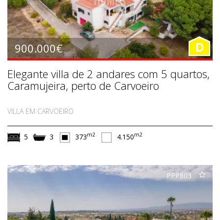
900.000€
D
Elegante villa de 2 andares com 5 quartos,
Caramujeira, perto de Carvoeiro
VILLA EM CARVOEIRO
m2
m2
5
3
373
4.150
PPP803