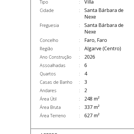
Villa
Tipo
Santa Bárbara de
Cidade
Nexe
Santa Bárbara de
Freguesia
Nexe
Faro, Faro
Concelho
Algarve (Centro)
Região
2026
Ano Construção
6
Assoalhadas
4
Quartos
3
Casas de Banho
2
Andares
248 m²
Área Útil
337 m²
Área Bruta
627 m²
Área Terreno