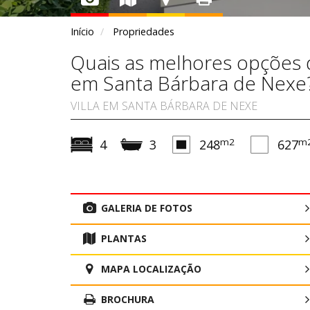
Início
Propriedades
Quais as melhores opções de
em Santa Bárbara de Nexe
VILLA EM SANTA BÁRBARA DE NEXE
m2
m
4
3
248
627
GALERIA DE FOTOS
PLANTAS
MAPA LOCALIZAÇÃO
BROCHURA