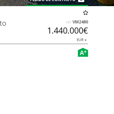
to
VM2480
ref.
1.440.000€
EUR
+
A