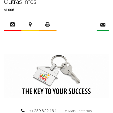
Outras infos
AL006
289 322 134
+351
Mais Contactos