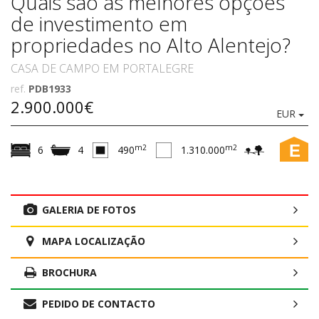
Quais são as melhores opções
de investimento em
propriedades no Alto Alentejo?
CASA DE CAMPO EM PORTALEGRE
ref.
PDB1933
2.900.000€
EUR
E
m2
m2
6
4
490
1.310.000
GALERIA DE FOTOS
MAPA LOCALIZAÇÃO
BROCHURA
PEDIDO DE CONTACTO