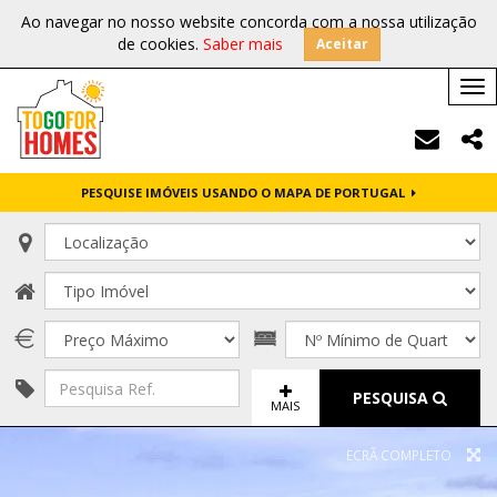
Ao navegar no nosso website concorda com a nossa utilização
de cookies.
Saber mais
Aceitar
Tog
nav
PESQUISE IMÓVEIS USANDO O MAPA DE PORTUGAL
PESQUISA
MAIS
ECRÃ COMPLETO