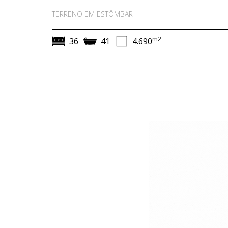
TERRENO EM ESTÔMBAR
m2
36
41
4.690