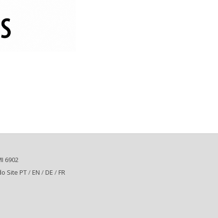
I 6902
o Site PT
/
EN
/
DE
/
FR