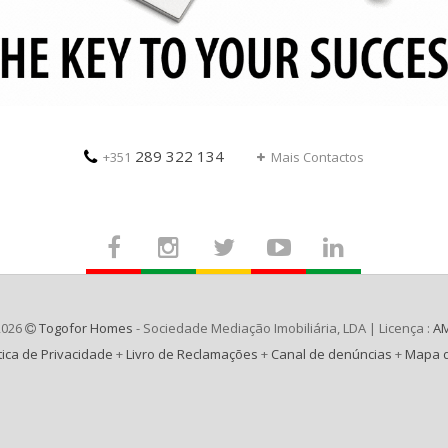
289 322 134
+351
Mais Contactos
2026
Togofor Homes
- Sociedade Mediação Imobiliária, LDA | Licença :
AM
tica de Privacidade
+
Livro de Reclamações
+
Canal de denúncias
+
Mapa d