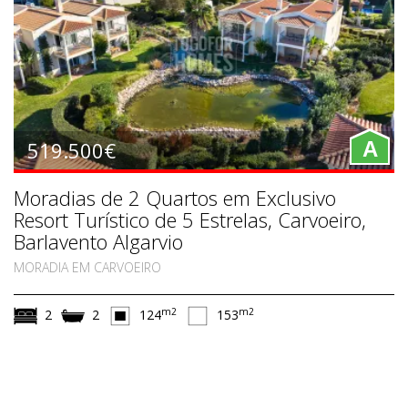
519.500€
A
Moradias de 2 Quartos em Exclusivo
Resort Turístico de 5 Estrelas, Carvoeiro,
Barlavento Algarvio
MORADIA EM CARVOEIRO
m2
m2
2
2
124
153