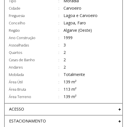
Moradia
Tipo
Carvoeiro
Cidade
Lagoa e Carvoeiro
Freguesia
Lagoa, Faro
Concelho
Algarve (Oeste)
Região
1999
Ano Construção
3
Assoalhadas
2
Quartos
2
Casas de Banho
2
Andares
Totalmente
Mobilada
139 m²
Área Útil
113 m²
Área Bruta
139 m²
Área Terreno
ACESSO
ESTACIONAMENTO