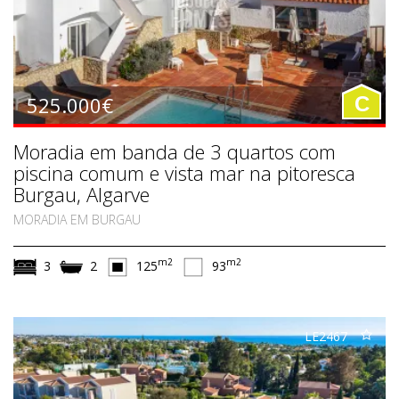
525.000€
C
Moradia em banda de 3 quartos com
piscina comum e vista mar na pitoresca
Burgau, Algarve
MORADIA EM BURGAU
m2
m2
3
2
125
93
LE2467