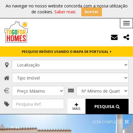
Ao navegar no nosso website concorda com a nossa utilização
de cookies.
Saber mais
Aceitar
Tog
nav
PESQUISE IMÓVEIS USANDO O MAPA DE PORTUGAL
PESQUISA
MAIS
ECRÃ COMPLETO