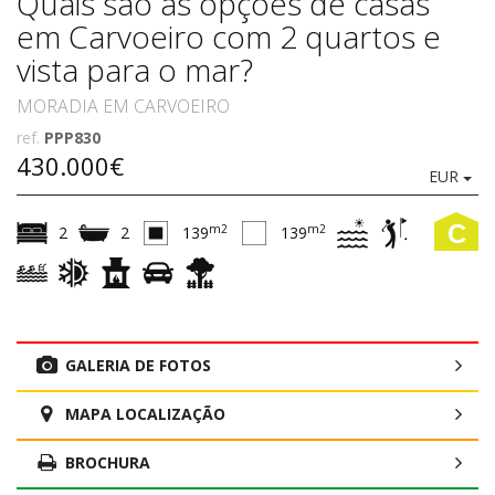
Quais são as opções de casas
em Carvoeiro com 2 quartos e
vista para o mar?
MORADIA EM CARVOEIRO
ref.
PPP830
430.000€
EUR
C
m2
m2
2
2
139
139
GALERIA DE FOTOS
MAPA LOCALIZAÇÃO
BROCHURA