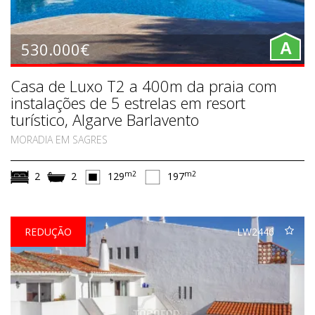
530.000€
A
Casa de Luxo T2 a 400m da praia com
instalações de 5 estrelas em resort
turístico, Algarve Barlavento
MORADIA EM SAGRES
m2
m2
2
2
129
197
REDUÇÃO
LW2446