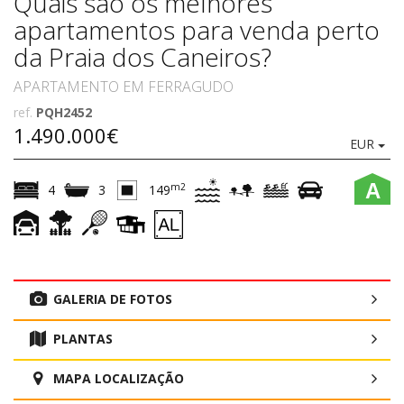
Quais são os melhores
apartamentos para venda perto
da Praia dos Caneiros?
APARTAMENTO EM FERRAGUDO
ref.
PQH2452
1.490.000€
EUR
A
m2
4
3
149
GALERIA DE FOTOS
PLANTAS
MAPA LOCALIZAÇÃO