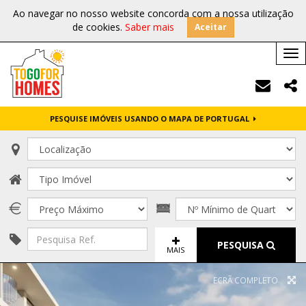
Ao navegar no nosso website concorda com a nossa utilização
de cookies.
Saber mais
Aceitar
Tog
nav
PESQUISE IMÓVEIS USANDO O MAPA DE PORTUGAL
PESQUISA
MAIS
ECRÃ COMPLETO