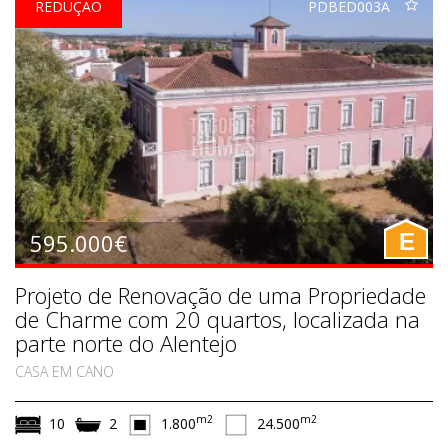
REDUÇÃO
PDBED003A
595.000€
E
Projeto de Renovação de uma Propriedade
de Charme com 20 quartos, localizada na
parte norte do Alentejo
CASA EM CANO
m2
m2
10
2
1.800
24.500