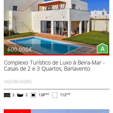
600.000€
A
Complexo Turístico de Luxo à Beira-Mar -
Casas de 2 e 3 Quartos, Barlavento
CASA EM SAGRES
m2
m2
2
2
128
112