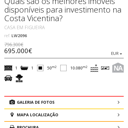
Quais são os melhores imóveis
disponíveis para investimento na
Costa Vicentina?
CASA EM FIGUEIRA
ref.
LW2096
796.300€
695.000€
EUR
NA
m2
m2
1
1
50
10.080
GALERIA DE FOTOS
MAPA LOCALIZAÇÃO
BROCHURA