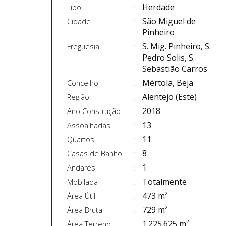
Herdade
Tipo
São Miguel de
Cidade
Pinheiro
S. Mig. Pinheiro, S.
Freguesia
Pedro Solis, S.
Sebastião Carros
Mértola, Beja
Concelho
Alentejo (Este)
Região
2018
Ano Construção
13
Assoalhadas
11
Quartos
8
Casas de Banho
1
Andares
Totalmente
Mobilada
473 m²
Área Útil
729 m²
Área Bruta
1.225.625 m²
Área Terreno