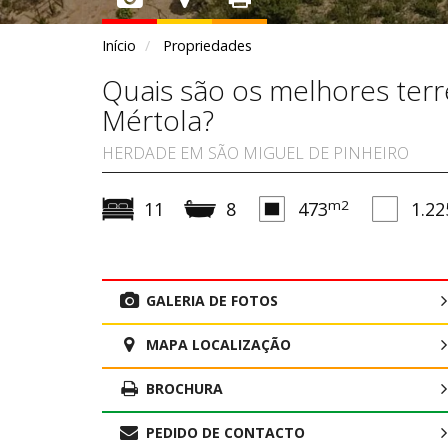
Início
Propriedades
Quais são os melhores terr
Mértola?
HERDADE EM SÃO MIGUEL DE PINHEIRO
m2
11
8
473
1.22
GALERIA DE FOTOS
MAPA LOCALIZAÇÃO
BROCHURA
PEDIDO DE CONTACTO