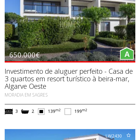
650.000€
A
Investimento de aluguer perfeito - Casa de
3 quartos em resort turístico à beira-mar,
Algarve Oeste
MORADIA EM SAGRES
m2
m2
3
2
139
199
LW2430