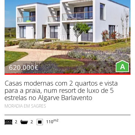
620.000€
A
Casas modernas com 2 quartos e vista
para a praia, num resort de luxo de 5
estrelas no Algarve Barlavento
MORADIA EM SAGRES
m2
2
2
110