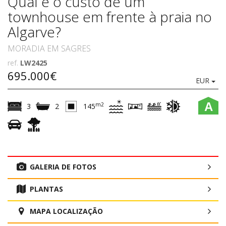
Qual é o custo de um
townhouse em frente à praia no
Algarve?
MORADIA EM SAGRES
ref.
LW2425
695.000€
EUR
A
m2
3
2
145
GALERIA DE FOTOS
PLANTAS
MAPA LOCALIZAÇÃO