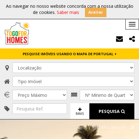
Ao navegar no nosso website concorda com a nossa utilização
de cookies.
Saber mais
Aceitar
Tog
nav
PESQUISE IMÓVEIS USANDO O MAPA DE PORTUGAL
PESQUISA
MAIS
ECRÃ COMPLETO