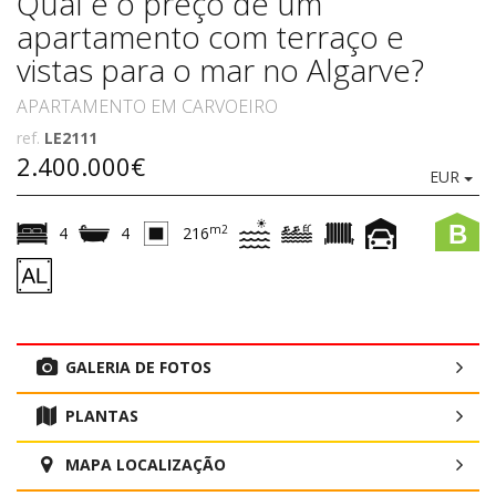
Qual é o preço de um
apartamento com terraço e
vistas para o mar no Algarve?
APARTAMENTO EM CARVOEIRO
ref.
LE2111
2.400.000€
EUR
B
m2
4
4
216
GALERIA DE FOTOS
PLANTAS
MAPA LOCALIZAÇÃO