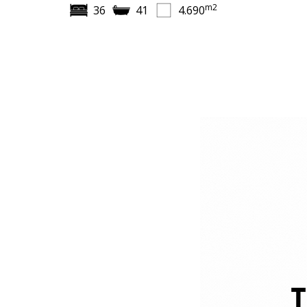
m2
36
41
4.690