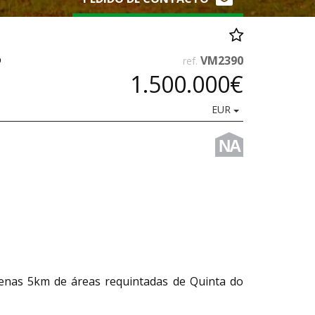
?
VM2390
ref.
1.500.000€
EUR
NA
apenas 5km de áreas requintadas de Quinta do